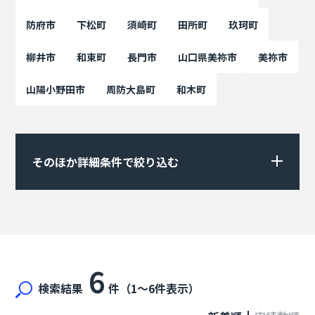
防府市
下松町
須崎町
田所町
玖珂町
柳井市
和束町
長門市
山口県美祢市
美祢市
山陽小野田市
周防大島町
和木町
そのほか詳細条件で絞り込む
6
検索結果
件（1〜6件表示）