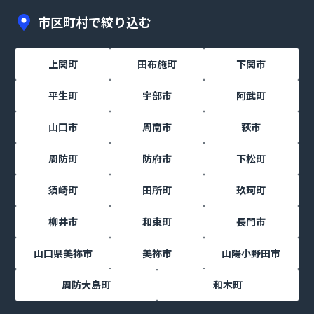
市区町村で絞り込む
上関町
田布施町
下関市
平生町
宇部市
阿武町
山口市
周南市
萩市
周防町
防府市
下松町
須崎町
田所町
玖珂町
柳井市
和束町
長門市
山口県美祢市
美祢市
山陽小野田市
周防大島町
和木町