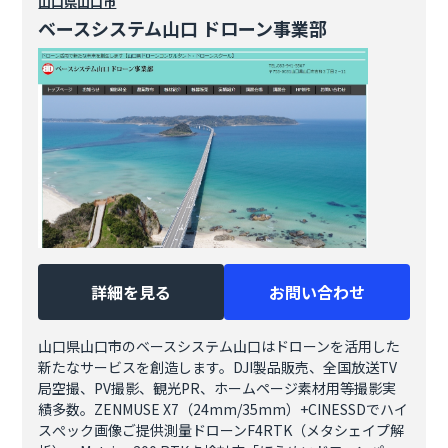
山口県
山口市
ベースシステム山口 ドローン事業部
詳細を見る
お問い合わせ
山口県山口市のベースシステム山口はドローンを活用した
新たなサービスを創造します。DJI製品販売、全国放送TV
局空撮、PV撮影、観光PR、ホームページ素材用等撮影実
績多数。ZENMUSE X7（24mm/35mm）+CINESSDでハイ
スぺック画像ご提供測量ドローンF4RTK（メタシェイプ解