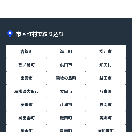
市区町村で絞り込む
吉賀町
海士町
松江市
西ノ島町
浜田市
知夫村
出雲市
隠岐の島町
益田市
島根県大田市
大田市
八束町
安来市
江津市
雲南市
奥出雲町
飯南町
美郷町
川本町
邑南町
津和野町