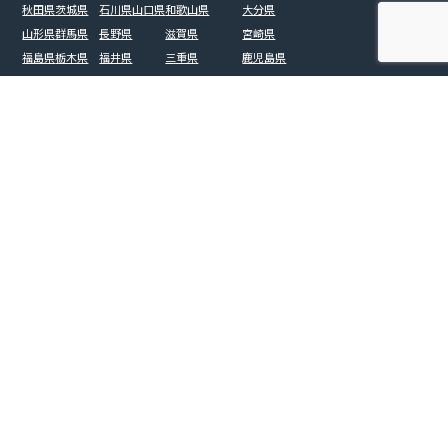
秋田県
茨城県
石川県
山口県
和歌山県
大分県
山形県
群馬県
長野県
滋賀県
宮崎県
福島県
栃木県
福井県
三重県
鹿児島県
山梨県
沖縄県
富山県
大規模修繕
橋梁
戸建て（屋根）
ビル・マンション
工場・倉庫
施設（病院・学校・介護施設）
太陽光パネル
土木測量
プラント
インフラ（配管・設備・送電線・ダム）
ドローンコラム
運営会社