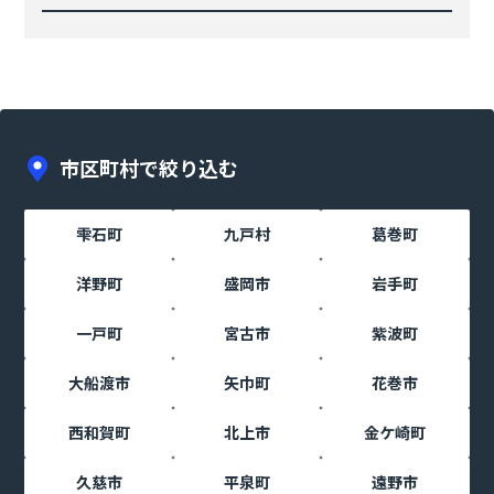
市区町村で絞り込む
雫石町
九戸村
葛巻町
洋野町
盛岡市
岩手町
一戸町
宮古市
紫波町
大船渡市
矢巾町
花巻市
西和賀町
北上市
金ケ崎町
久慈市
平泉町
遠野市