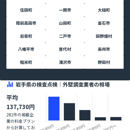
住田町
一関市
大槌町
陸前高田市
山田町
釜石市
岩泉町
二戸市
田野畑村
八幡平市
普代村
奥州市
軽米町
滝沢市
野田村
岩手県の検査点検｜外壁調査業者の相場
平均
137,730円
281件の掲載企
業の料金プラン
から計算してお