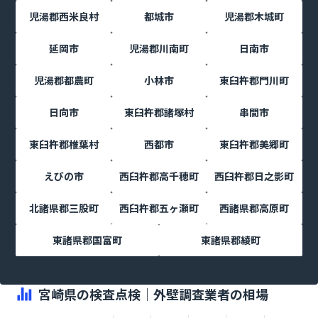
児湯郡西米良村
都城市
児湯郡木城町
延岡市
児湯郡川南町
日南市
児湯郡都農町
小林市
東臼杵郡門川町
日向市
東臼杵郡諸塚村
串間市
東臼杵郡椎葉村
西都市
東臼杵郡美郷町
えびの市
西臼杵郡高千穂町
西臼杵郡日之影町
北諸県郡三股町
西臼杵郡五ヶ瀬町
西諸県郡高原町
東諸県郡国富町
東諸県郡綾町
宮崎県の検査点検｜外壁調査業者の相場