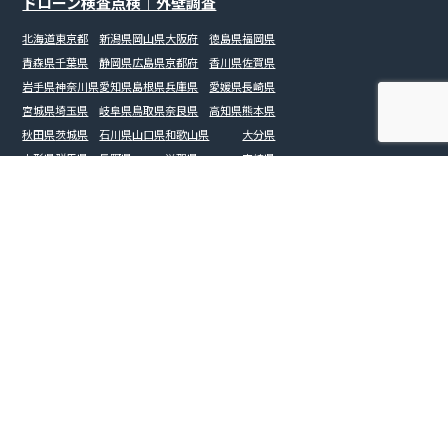
ドローン検査点検｜外壁調査
北海道
東京都
新潟県
岡山県
大阪府
徳島県
福岡県
青森県
千葉県
静岡県
広島県
京都府
香川県
佐賀県
岩手県
神奈川県
愛知県
島根県
兵庫県
愛媛県
長崎県
宮城県
埼玉県
岐阜県
鳥取県
奈良県
高知県
熊本県
秋田県
茨城県
石川県
山口県
和歌山県
大分県
山形県
群馬県
長野県
滋賀県
宮崎県
福島県
栃木県
福井県
三重県
鹿児島県
山梨県
沖縄県
富山県
大規模修繕
橋梁
戸建て（屋根）
ビル・マンション
工場・倉庫
施設（病院・学校・介護施設）
太陽光パネル
土木測量
プラント