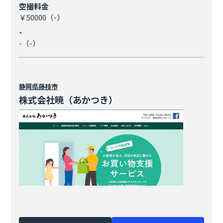
空撮料金
￥50000（-）
-
-（-）
静岡県
藤枝市
株式会社暁（あかつき）