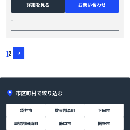
詳細を見る
お問い合わせ
–
投
1
2
稿
の
ペ
ー
市区町村で絞り込む
ジ
袋井市
駿東郡森町
下田市
送
り
周智郡田南町
静岡市
裾野市