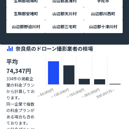
生駒郡斑鳩町
山辺郡黒滝村
宇陀市
生駒郡安堵町
山辺郡天川村
山辺郡川西町
山辺郡野迫川村
山辺郡三宅町
山辺郡十津川村
奈良県のドローン撮影業者の相場
平均
74,347円
334件の掲載企
業の料金プラン
から計算してお
ります。
同一企業で複数
の料金プランが
ある場合も含め
ております。