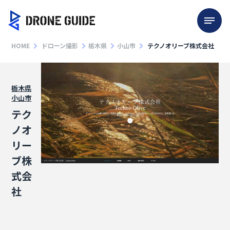
HOME
ドローン撮影
栃木県
小山市
テクノオリーブ株式会社
栃木県
小山市
テク
ノオ
リー
ブ株
式会
社