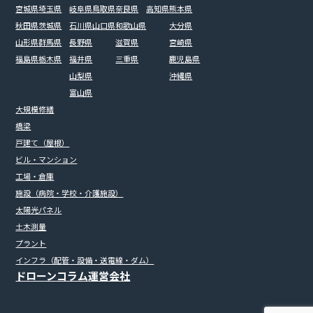
宮城県
埼玉県
岐阜県
鳥取県
奈良県
高知県
熊本県
秋田県
茨城県
石川県
山口県
和歌山県
大分県
山形県
群馬県
長野県
滋賀県
宮崎県
福島県
栃木県
福井県
三重県
鹿児島県
山梨県
沖縄県
富山県
大規模修繕
橋梁
戸建て（屋根）
ビル・マンション
工場・倉庫
施設（病院・学校・介護施設）
太陽光パネル
土木測量
プラント
インフラ（配管・設備・送電線・ダム）
ドローンコラム
運営会社