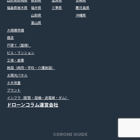
山形県
群馬県
長野県
滋賀県
宮崎県
福島県
栃木県
福井県
三重県
鹿児島県
山梨県
沖縄県
富山県
大規模修繕
橋梁
戸建て（屋根）
ビル・マンション
工場・倉庫
施設（病院・学校・介護施設）
太陽光パネル
土木測量
プラント
インフラ（配管・設備・送電線・ダム）
ドローンコラム
運営会社
©︎DRONE GUIDE