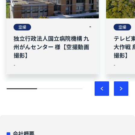
-
空撮
空撮
独立行政法人国立病院機構 九
テレビ
州がんセンター 様【空撮動画
大作戦
撮影】
撮影】
-
-
会社概要