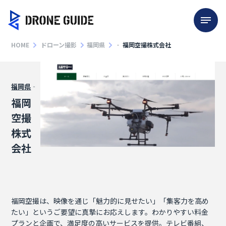
HOME
ドローン撮影
福岡県
‐
福岡空撮株式会社
福岡県
‐
福岡
空撮
株式
会社
福岡空撮は、映像を通じ「魅力的に見せたい」「集客力を高め
たい」というご要望に真摯にお応えします。わかりやすい料金
プランと企画で、満足度の高いサービスを提供。テレビ番組、