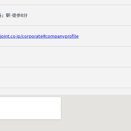
」駅-徒歩8分
-joint.co.jp/corporate#companyprofile