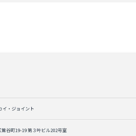
カイ・ジョイント
鶯谷町19-19 第３叶ビル202号室