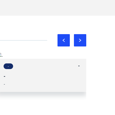
-
-
-
-