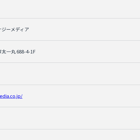
ナジーメディア
一丸 688-4-1F
edia.co.jp/