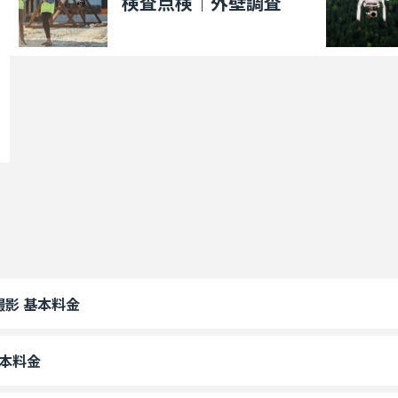
検査点検｜外壁調査
ール撮影 基本料金
 基本料金