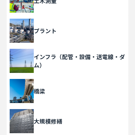
土木測量
プラント
インフラ（配管・設備・送電線・ダ
ム）
橋梁
大規模修繕