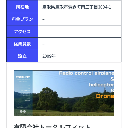
所在地
鳥取県鳥取市賀露町南三丁目3034-1
料金プラン
–
アクセス
–
従業員数
–
設立
2009年