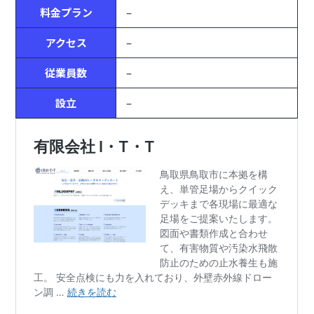
料金プラン
–
アクセス
–
従業員数
–
設立
–