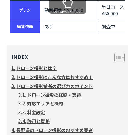
半日コース 動
動画編集：¥10,000
プラン
スクロールできます
¥80,000
あり
調査中
編集依頼
INDEX
ドローン撮影とは？
ドローン撮影はこんな方におすすめ！
ドローン撮影業者の選び方のポイント
ドローン撮影の経験・実績
対応エリアと機材
料金設定
許可と資格
長野県のドローン撮影のおすすめ業者