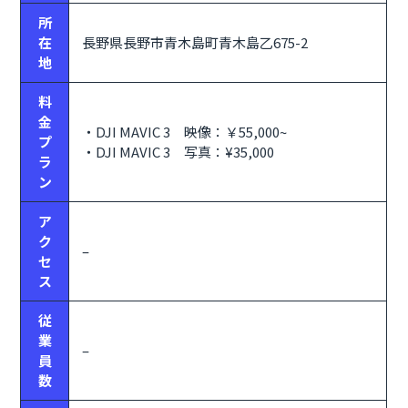
所
在
長野県長野市青木島町青木島乙675-2
地
料
金
・DJI MAVIC 3 映像：￥55,000~
プ
・DJI MAVIC 3 写真：¥35,000
ラ
ン
ア
ク
–
セ
ス
従
業
–
員
数