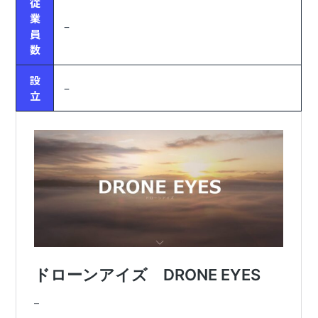
従
業
–
員
数
設
–
立