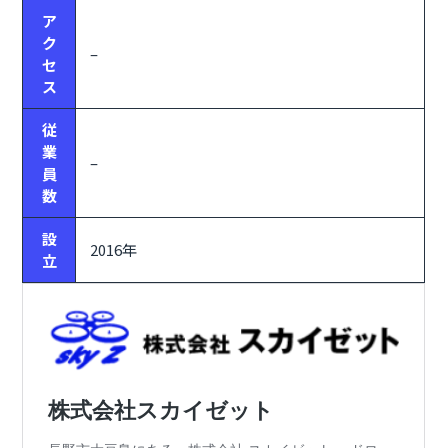
ア
ク
–
セ
ス
従
業
–
員
数
設
2016年
立