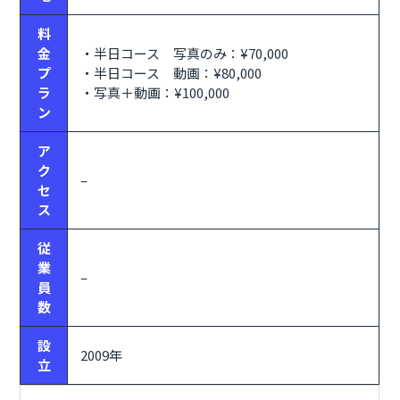
料
金
・半日コース 写真のみ：¥70,000
プ
・半日コース 動画：¥80,000
ラ
・写真＋動画：¥100,000
ン
ア
ク
–
セ
ス
従
業
–
員
数
設
2009年
立