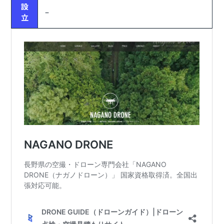
設
–
立