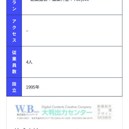
ラ
ン
ア
ク
–
セ
ス
従
業
4人
員
数
設
1995年
立